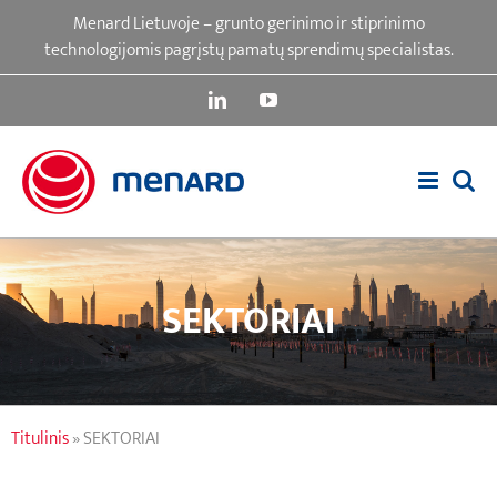
Skip
Menard Lietuvoje – grunto gerinimo ir stiprinimo
to
technologijomis pagrįstų pamatų sprendimų specialistas.
content
LinkedIn
YouTube
SEKTORIAI
Titulinis
»
SEKTORIAI