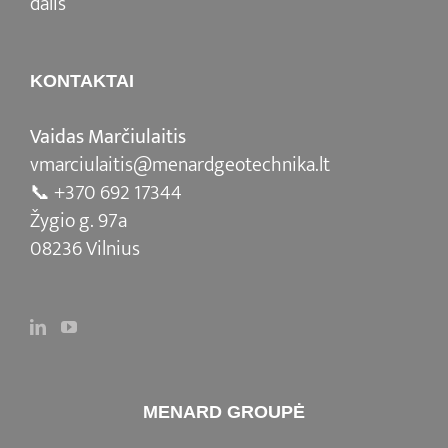
dalis
KONTAKTAI
Vaidas Marčiulaitis
vmarciulaitis@menardgeotechnika.lt
📞
+370 692 17344
Žygio g. 97a
08236 Vilnius
MENARD GROUPĖ