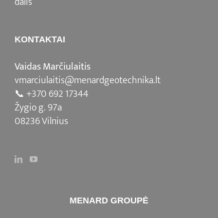
dalis
KONTAKTAI
Vaidas Marčiulaitis
vmarciulaitis@menardgeotechnika.lt
📞
+370 692 17344
Žygio g. 97a
08236 Vilnius
MENARD GROUPĖ