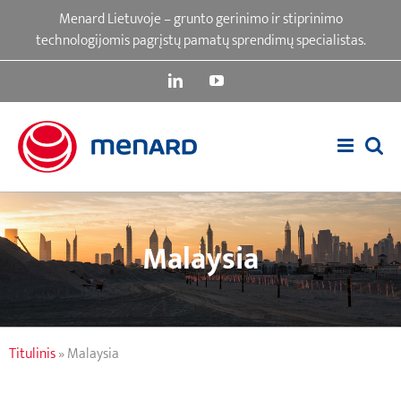
Skip
Menard Lietuvoje – grunto gerinimo ir stiprinimo
to
technologijomis pagrįstų pamatų sprendimų specialistas.
content
LinkedIn
YouTube
Malaysia
Titulinis
»
Malaysia